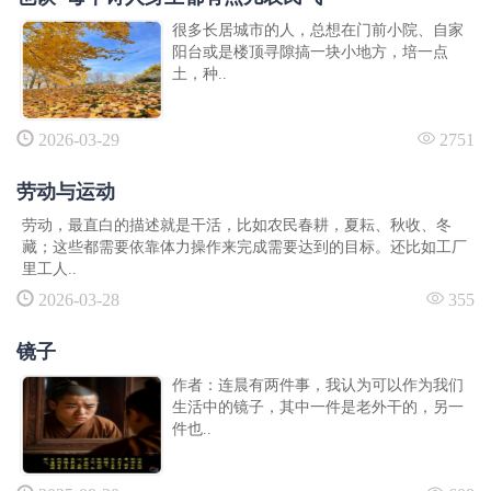
很多长居城市的人，总想在门前小院、自家
阳台或是楼顶寻隙搞一块小地方，培一点
土，种..
2026-03-29
2751
劳动与运动
劳动，最直白的描述就是干活，比如农民春耕，夏耘、秋收、冬
藏；这些都需要依靠体力操作来完成需要达到的目标。还比如工厂
里工人..
2026-03-28
355
镜子
作者：连晨有两件事，我认为可以作为我们
生活中的镜子，其中一件是老外干的，另一
件也..