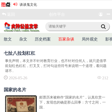
谈谈鬼文化
珍惜当下
返回
创作平台
茅屋风雨夜
未来是多么美好
偏心
倒置的世界（6首）
散文
杂文
历史档案
百家杂谈
局外观史
影
万物热烈，心静自凉
咏长白山十六峰
七扯八拉划杠杠
我家养的那只猫
挤时间多泡书香
事先声明，本文并不针对教育行业，也不针对任何人，就只是借早
前划红色杠杠，打叉叉，打对勾这些符号来说明一个道理，看问题
張九紫微詩第二集
请不..
等待
2026-05-26
212
岁月不语，自渡安然
小城，与不确定性的墙
国家的名片
假如我是一名草根校长
邮票历来被称作“国家的名片”，认真欣赏一
田小娥倾诉（外一首）
下，发现也的确是那么回事：方寸之间，一
七律•星火长赓•建党一百零五周年（组诗）
国..
守心自暖，岁月生香