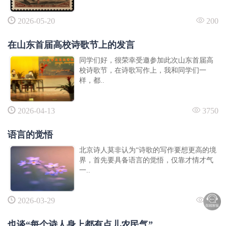
假如我是总裁
2026-05-20
200
扁豆花开
杏花雨
在山东首届高校诗歌节上的发言
蝉鸣如禅
同学们好，很荣幸受邀参加此次山东首届高
那些丧权辱国的条约
校诗歌节，在诗歌写作上，我和同学们一
矮子爬楼梯
样，都..
不迎不拒，皆是风景
2026-04-13
3750
语言的觉悟
北京诗人莫非认为“诗歌的写作要想更高的境
界，首先要具备语言的觉悟，仅靠才情才气
一..
2026-03-29
327
也谈“每个诗人身上都有点儿农民气”