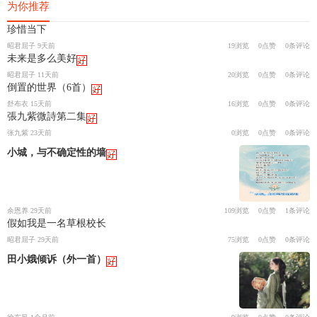
为你推荐
珍惜当下
昭君屈子 9天前
19浏览
0点赞
0条评论
未来是多么美好
昭君屈子 11天前
20浏览
0点赞
0条评论
倒置的世界（6首）
舒布衣 15天前
16浏览
0点赞
0条评论
張九紫微詩第二集
张九紫 23天前
0浏览
0点赞
0条评论
小城，与不确定性的墙
余恩养 29天前
109浏览
0点赞
1条评论
假如我是一名草根校长
昭君屈子 29天前
75浏览
0点赞
0条评论
田小娥倾诉（外一首）