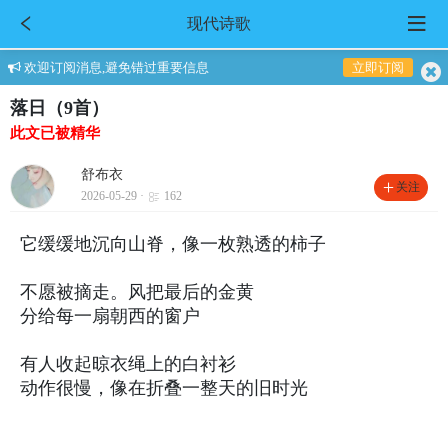
现代诗歌
欢迎订阅消息,避免错过重要信息
立即订阅
落日（9首）
此文已被精华
舒布衣
关注
2026-05-29 ·
162
它缓缓地沉向山脊，像一枚熟透的柿子
不愿被摘走。风把最后的金黄
分给每一扇朝西的窗户
有人收起晾衣绳上的白衬衫
动作很慢，像在折叠一整天的旧时光