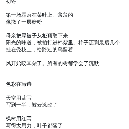
初冬
第一场霜落在菜叶上。薄薄的
像撒了一层糖粉
母亲把厚被子从柜顶取下来
阳光的味道，被拍打进棉絮里。柿子还剩最后几个
挂在秃枝上，给路过的鸟留着
风开始咬耳朵了。所有的树都学会了沉默
色彩在写诗
天空用蓝写
写到一半，被云涂改了
枫树用红写
写得太用力，叶子都落了