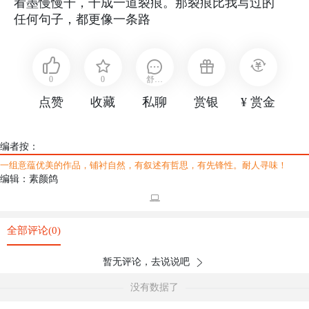
看墨慢慢干，干成一道裂痕。那裂痕比我写过的
任何句子，都更像一条路
0
0
舒布
点赞
收藏
私聊
赏银
¥ 赏金
衣
编者按：
一组意蕴优美的作品，铺衬自然，有叙述有哲思，有先锋性。耐人寻味！
编辑：素颜鸽
全部评论(0)
暂无评论，去说说吧
没有数据了