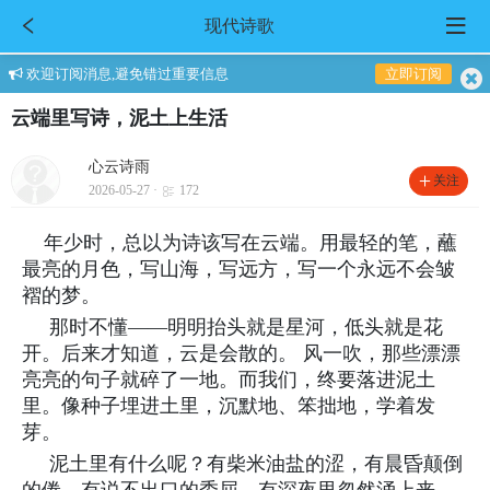
现代诗歌
欢迎订阅消息,避免错过重要信息
立即订阅
云端里写诗，泥土上生活
心云诗雨
关注
2026-05-27 ·
172
年少时，总以为诗该写在云端。用最轻的笔，蘸
最亮的月色，写山海，写远方，写一个永远不会皱
褶的梦。
那时不懂——明明抬头就是星河，低头就是花
开。后来才知道，云是会散的。 风一吹，那些漂漂
亮亮的句子就碎了一地。而我们，终要落进泥土
里。像种子埋进土里，沉默地、笨拙地，学着发
芽。
泥土里有什么呢？有柴米油盐的涩，有晨昏颠倒