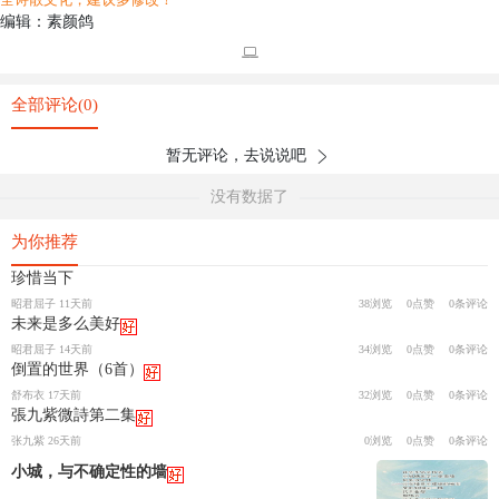
编辑：素颜鸽
全部评论(0)
暂无评论，去说说吧
没有数据了
为你推荐
珍惜当下
昭君屈子 11天前
38浏览
0点赞
0条评论
未来是多么美好
昭君屈子 14天前
34浏览
0点赞
0条评论
倒置的世界（6首）
舒布衣 17天前
32浏览
0点赞
0条评论
張九紫微詩第二集
张九紫 26天前
0浏览
0点赞
0条评论
小城，与不确定性的墙