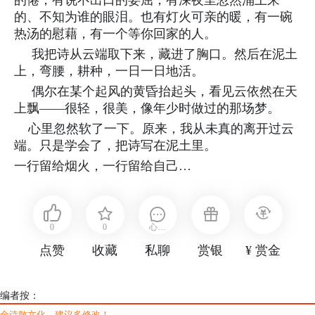
的倦，有说不出口的委屈，有深夜里忽然涌上来
的、不知为谁的眼泪。也有灯火可亲的暖，有一碗
热汤的慰藉，有一个等你回家的人。
我把诗从云端取下来，藏进了胸口。然后在泥土
上，弯腰，耕种，一日一日地活。
偶尔在某个起风的黄昏抬起头，看见云依然在天
上飘——很轻，很美，像年少时做过的那场梦。
心里忽然软了一下。原来，我从未真的离开过云
端。只是学会了，把诗写在泥土里。
一行留给烟火，一行留给自己…
0
0
心云
点赞
收藏
私聊
赏银
¥ 赏金
诗雨
编者按：
全诗散文化，建议多修改！