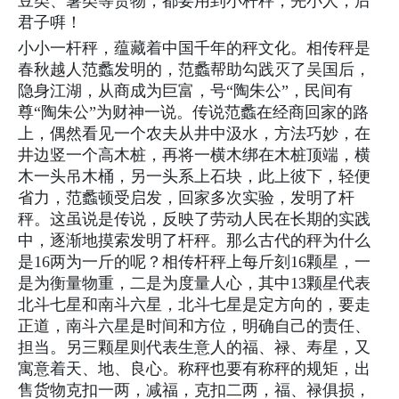
豆类、薯类等货物，都要用到小杆秤，先小人，后
君子㗑！
小小一杆秤，蕴藏着中国千年的秤文化。相传秤是
春秋越人范蠡发明的，范蠡帮助勾践灭了吴国后，
隐身江湖，从商成为巨富，号“陶朱公”，民间有
尊“陶朱公”为财神一说。传说范蠡在经商回家的路
上，偶然看见一个农夫从井中汲水，方法巧妙，在
井边竖一个高木桩，再将一横木绑在木桩顶端，横
木一头吊木桶，另一头系上石块，此上彼下，轻便
省力，范蠡顿受启发，回家多次实验，发明了杆
秤。这虽说是传说，反映了劳动人民在长期的实践
中，逐渐地摸索发明了杆秤。那么古代的秤为什么
是16两为一斤的呢？相传杆秤上每斤刻16颗星，一
是为衡量物重，二是为度量人心，其中13颗星代表
北斗七星和南斗六星，北斗七星是定方向的，要走
正道，南斗六星是时间和方位，明确自己的责任、
担当。另三颗星则代表生意人的福、禄、寿星，又
寓意着天、地、良心。称秤也要有称秤的规矩，出
售货物克扣一两，减福，克扣二两，福、禄俱损，