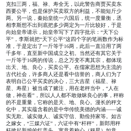
克扣三两，福、禄、寿全无，以此警告商贾买卖东
西要公平，也是保护买卖双方的利益，不能短斤少
两。另一说，秦始皇统一六国后，统一度量衡，丞
相李斯想不出到底把多少两定为一斤比较好，于是
向始皇帝请示，始皇帝写下了四字批示：“天下公
平”，李斯就把“天下公平”这四个字的笔画数作为标
准，于是定出了一斤等于16两，此后一直沿用了两
千多年，直至新中国成立之初。当然还有其它关于
一斤等于16两的传说，总之万变不离其宗，都体现
出天、地、良心，买卖公平。在儒家思想为主流的
古代社会，许多商人还是看中信誉的，商人们为了
表明自己公平买卖的决心，三大吉星（福星、禄
星、寿星）被当成了赌注，用在老秤当中，“人在
做，神在看”，所以人人都不敢做昧良心的事，秤称
的不是重量，它称的是天、地、良心。漫长的秤文
化中，其实蕴含着的是中华传统美德的内涵——诚
实无欺、诚实做人、诚实守信、勤俭持家等。如古
之嫁女，“三媒六证”，六证中有“杆秤”，新郎用秤
杆掀起新娘的红盖头，寓意着称心（秤星）如意，