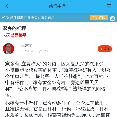
感悟生活
欢迎订阅消息,避免错过重要信息
立即订阅
家乡的杆秤
此文已被精华
王东宁
关注
2025-03-31 ·
378
家乡有“立夏称人”的习俗，因为夏天穿的衣服少，
小孩最能反映真实的体重，“新装杠秤好称人，却喜
今年重几斤。”提起秤，人们往往想到：“老百姓心
中有杆秤”、“家有黄金外有秤，旁边邻里天天
称”、“公不离婆，秤不离砣”等耳熟能详的民间俗
语。
我家有一小杆秤，已有60多年了，至今还在使用，
且准确无误。它是由秤杆、秤钩、秤砣组成，秤杆
木质的，长68厘米，根部直径约为1.8厘米，尾部直