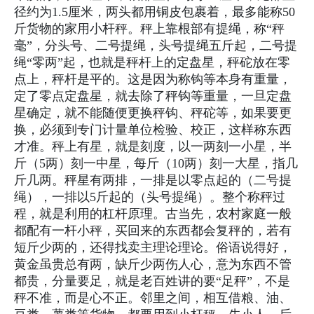
径约为1.5厘米，两头都用铜皮包裹着，最多能称50
斤货物的家用小杆秤。秤上靠根部有提绳，称“秤
毫”，分头号、二号提绳，头号提绳五斤起，二号提
绳“零两”起，也就是秤杆上的定盘星，秤砣放在零
点上，秤杆是平的。这是因为称钩等本身有重量，
定了零点定盘星，就去除了秤钩等重量，一旦定盘
星确定，就不能随便更换秤钩、秤砣等，如果要更
换，必须到专门计量单位检验、校正，这样称东西
才准。秤上有星，就是刻度，以一两刻一小星，半
斤（5两）刻一中星，每斤（10两）刻一大星，指几
斤几两。秤星有两排，一排是以零点起的（二号提
绳），一排以5斤起的（头号提绳）。整个称秤过
程，就是利用的杠杆原理。古当先，农村家庭一般
都配有一杆小秤，买回来的东西都会复秤的，若有
短斤少两的，还得找卖主理论理论。俗语说得好，
黄金虽贵总有两，缺斤少两伤人心，意为东西不管
都贵，分量要足，就是老百姓讲的要“足秤”，不是
秤不准，而是心不正。邻里之间，相互借粮、油、