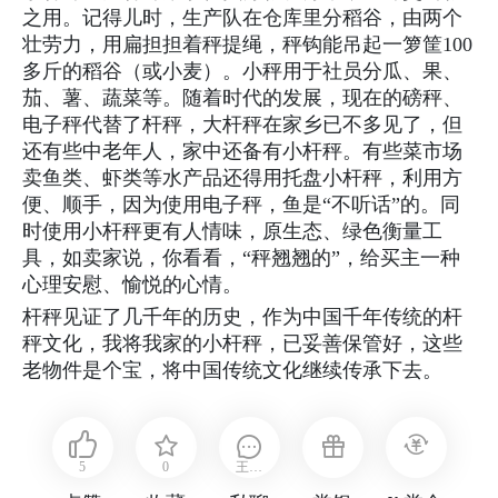
之用。记得儿时，生产队在仓库里分稻谷，由两个
壮劳力，用扁担担着秤提绳，秤钩能吊起一箩筐100
多斤的稻谷（或小麦）。小秤用于社员分瓜、果、
茄、薯、蔬菜等。随着时代的发展，现在的磅秤、
电子秤代替了杆秤，大杆秤在家乡已不多见了，但
还有些中老年人，家中还备有小杆秤。有些菜市场
卖鱼类、虾类等水产品还得用托盘小杆秤，利用方
便、顺手，因为使用电子秤，鱼是“不听话”的。同
时使用小杆秤更有人情味，原生态、绿色衡量工
具，如卖家说，你看看，“秤翘翘的”，给买主一种
心理安慰、愉悦的心情。
杆秤见证了几千年的历史，作为中国千年传统的杆
秤文化，我将我家的小杆秤，已妥善保管好，这些
老物件是个宝，将中国传统文化继续传承下去。
5
0
王东