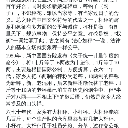
百年好合，同时要求新娘知轻重，秤钩子（勾
子），不识秤花，难以当家等，有当家过日子的含
义。总之秤是中国文化符号的代表之一，杆秤的寓
意和象征有多方面的公平与诚信，秤杆是衡，有衡
量天下，规范事物、保持公平之意。秤砣是权，“权
衡”一词始源于此，古之就有“法心如秤”一说，法律
人的基本立场就要象秤一样公平。
1959年，新中国国务院发布《关于统一计量制度的
命令》，将1市斤等于16两改为十进制，1斤等于10
两，主要是根据国际公制，方便折算，在六十年
代，家乡人把16两制的秤称为老秤，10两制的秤称
为新秤，新、老混用，后来新秤逐渐代替了老秤，1
斤等于16两的老秤虽已消失在历史的烟尘中。但“半
斤对八两——不相上下”的歇后语，仍然是家乡人经
常提及的口头禅。
六七十年代，家乡有大杆秤、小杆秤。大杆秤能称
几百斤，每个生产队的仓库里都备有几把大杆秤、
小杆秤。大杆秤用于社员分粮、分草，过秤交公粮