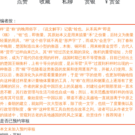
点赞
收藏
私聊
赏银
¥ 赏金
宁
编者按：
秤”是“称”的晚用俗字，《说文解字》记载“铨也。从禾爯声”即是
《稱》 ，“铨”也，即衡量。其原始本义是用来掂量“禾”之份量，后转义为衡量
轻重的用具。“秤”这个俗字就不再是“形声字”了，而成为“会意字” 。到了春秋
中晚期，楚国制造出来小型的衡器，木衡、铜环权，用来称黄金货币，古代人
将“货币”过秤由来已久。其“秤”经过历史长期的演化，衡杆的重臂缩短，力臂
加长，成为了现代仍在使用的杆秤。战国时期已有不等臂衡器，目前已经出土
的楚国王铜衡杆，上有十等分的刻度，是从等臂“天平”过渡到杆秤时出现的一
种衡器；而“稱”字也随着这类衡器的发展和使用逐渐产生，并被人们使用。东
汉以后，衡器演化为从秤星看重量的秤，于是“秤”字的使用，也更加明确地指
向这种通过秤星来计量物体重量的工具，与“称”在用法和侧重点上逐渐有了更
清晰的区分。作者的家乡是中国历史上的吴越地，封建社会时期那里就一直水
患不断，其行政管理与生活习俗也自成一格；所以，有关范蠡发明杆秤的传说
也有其可信度。秦始皇统一中国以前，驿道不通让吴越地一直就游离于中原之
外；秦朝的建立，就如同一次大型改革，除了统一文字，也统一了度量衡以及
行政管理制度，像“秤”这种常用工具自然也在改革之列。读者可以从作者文字
的描述中，管窥到古老的吴地越国的民风之深邃。欣赏佳作！推荐阅读！
是否已预约审核
本文未加入预约审核