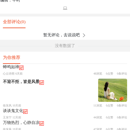
编辑：平时
全部评论(0)
暂无评论，去说说吧
没有数据了
为你推荐
蝉鸣如禅
心云诗雨 6天前
48浏览
0点赞
0条评论
不迎不拒，皆是风景
徐东风 10天前
11浏览
0点赞
0条评论
谈谈鬼文化
王东宁 12天前
44浏览
0点赞
0条评论
万物热烈，心静自凉
徐东风 19天前
47浏览
0点赞
0条评论