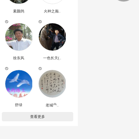
素颜鸽
火种之巅..
徐东风
一色长天(..
舒绿
老城²⁰¹..
查看更多