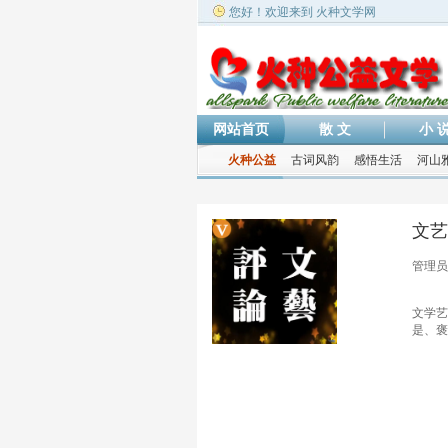
您好！欢迎来到 火种文学网
网站首页
散 文
小 
火种公益
古词风韵
感悟生活
河山
文艺
管理员
文学艺
是、褒