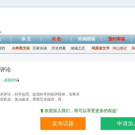
说
杂 文
诗 歌
经典朗诵
预约审核
雅韵
火种美文站
百家杂谈
历史档案
倾城之恋
纯原创文学
河山游记
局
评论
：
素颜鸽
术评论，科学说理。提倡科学的批评精神，实事求
优贬劣、激浊扬清，尊重艺术规律，尊..
欢迎加入我们，将可以享受更多的权益!
发布话题
申请加