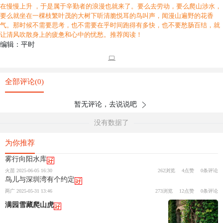
在慢慢上升 ，于是属于辛勤者的浪漫也就来了。要么去劳动，要么爬山涉水，
要么就坐在一棵枝繁叶茂的大树下听清脆悦耳的鸟叫声，闻漫山遍野的花香
气。那时候不需要思考，也不需要在乎时间跑得有多快，也不要愁肠百结，就
让清风吹散身上的疲惫和心中的忧愁。推荐阅读！
编辑：平时
全部评论(0)
暂无评论，去说说吧
没有数据了
为你推荐
雾行向阳水库
火苗 2025-06-05 16:30
262浏览
4点赞
0条评论
鸟儿与深圳湾有个约定
两广 2025-05-31 13:46
273浏览
12点赞
0条评论
满园雪藏爬山虎