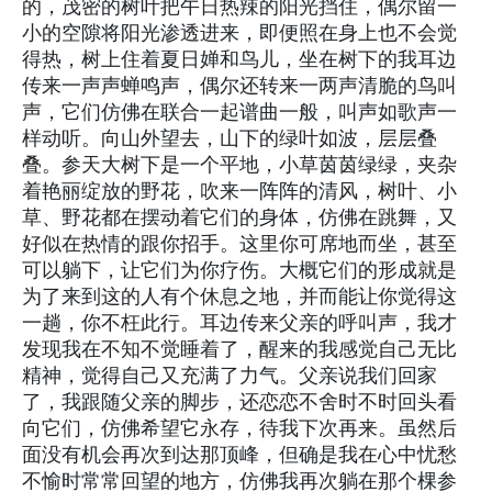
的，茂密的树叶把午日热辣的阳光挡住，偶尔留一
小的空隙将阳光渗透进来，即便照在身上也不会觉
得热，树上住着夏日婵和鸟儿，坐在树下的我耳边
传来一声声蝉鸣声，偶尔还转来一两声清脆的鸟叫
声，它们仿佛在联合一起谱曲一般，叫声如歌声一
样动听。向山外望去，山下的绿叶如波，层层叠
叠。参天大树下是一个平地，小草茵茵绿绿，夹杂
着艳丽绽放的野花，吹来一阵阵的清风，树叶、小
草、野花都在摆动着它们的身体，仿佛在跳舞，又
好似在热情的跟你招手。这里你可席地而坐，甚至
可以躺下，让它们为你疗伤。大概它们的形成就是
为了来到这的人有个休息之地，并而能让你觉得这
一趟，你不枉此行。耳边传来父亲的呼叫声，我才
发现我在不知不觉睡着了，醒来的我感觉自己无比
精神，觉得自己又充满了力气。父亲说我们回家
了，我跟随父亲的脚步，还恋恋不舍时不时回头看
向它们，仿佛希望它永存，待我下次再来。虽然后
面没有机会再次到达那顶峰，但确是我在心中忧愁
不愉时常常回望的地方，仿佛我再次躺在那个棵参