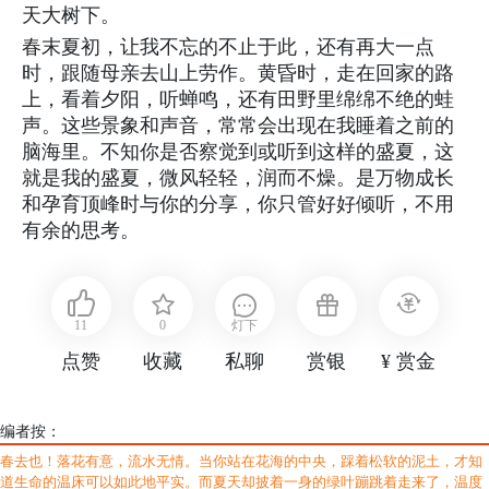
天大树下。
春末夏初，让我不忘的不止于此，还有再大一点
时，跟随母亲去山上劳作。黄昏时，走在回家的路
上，看着夕阳，听蝉鸣，还有田野里绵绵不绝的蛙
声。这些景象和声音，常常会出现在我睡着之前的
脑海里。不知你是否察觉到或听到这样的盛夏，这
就是我的盛夏，微风轻轻，润而不燥。是万物成长
和孕育顶峰时与你的分享，你只管好好倾听，不用
有余的思考。
11
0
灯下
点赞
收藏
私聊
赏银
¥ 赏金
编者按：
春去也！落花有意，流水无情。当你站在花海的中央，踩着松软的泥土，才知
道生命的温床可以如此地平实。而夏天却披着一身的绿叶蹦跳着走来了，温度