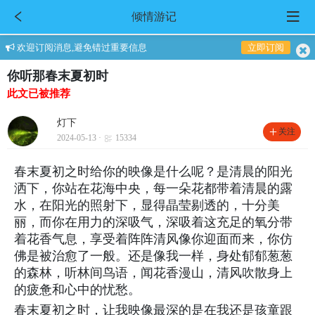
倾情游记
欢迎订阅消息,避免错过重要信息
立即订阅
你听那春末夏初时
此文已被推荐
灯下
关注
2024-05-13 ·
15334
春末夏初之时给你的映像是什么呢？是清晨的阳光
洒下，你站在花海中央，每一朵花都带着清晨的露
水，在阳光的照射下，显得晶莹剔透的，十分美
丽，而你在用力的深吸气，深吸着这充足的氧分带
着花香气息，享受着阵阵清风像你迎面而来，你仿
佛是被治愈了一般。还是像我一样，身处郁郁葱葱
的森林，听林间鸟语，闻花香漫山，清风吹散身上
的疲惫和心中的忧愁。
春末夏初之时，让我映像最深的是在我还是孩童跟