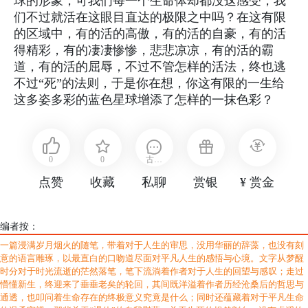
球的形象，可我们每一个生命体却都没这感受，我
们不过就活在这眼目直达的极限之中吗？在这有限
的区域中，有的活的高傲，有的活的自豪，有的活
得精彩，有的凄凄惨惨，悲悲凉凉，有的活的霸
道，有的活的屈辱，不过不管怎样的活法，终也逃
不过“死”的法则，于是你在想，你这有限的一生给
这多姿多彩的蓝色星球增添了怎样的一抹色彩？
0
0
古月
点赞
收藏
私聊
赏银
¥ 赏金
执忆
编者按：
一篇浸满岁月烟火的随笔，带着对于人生的审思，没用华丽的辞藻，也没有刻
意的语言雕琢，以最直白的口吻道尽面对平凡人生的感悟与心境。文字从梦醒
时分对于时光流逝的茫然落笔，笔下流淌着作者对于人生的回望与感叹；走过
懵懂新生，终迎来了垂垂老矣的轮回，其间既洋溢着作者历经沧桑后的哲思与
通透，也叩问着生命存在的终极意义究竟是什么；同时还蕴藏着对于平凡生命