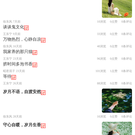
徐东风 7天前
10浏览
0点赞
0条评论
谈谈鬼文化
王东宁 9天前
33浏览
0点赞
0条评论
万物热烈，心静自凉
徐东风 16天前
40浏览
0点赞
0条评论
我家养的那只猫
王东宁 23天前
96浏览
0点赞
0条评论
挤时间多泡书香
昭君屈子 23天前
101浏览
1点赞
0条评论
等待
王东宁 26天前
88浏览
0点赞
0条评论
岁月不语，自渡安然
徐东风 28天前
16浏览
0点赞
0条评论
守心自暖，岁月生香