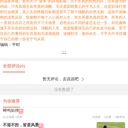
的温柔审视。那些关于“退休”的自我慰藉，关于生死的坦然剖白，没有虚浮的
鸡汤，只有直面生命本质的清醒。无论是面朝黄土的平凡人生，还是职场打拼
的社会精英，其人生的终极目标都违背不了那个残酷的自然法则；这份不加掩
饰的淡然从容，恰能戳中每个人心底对人生、对生死最本真的思考。所有的人
一直就活在目之所及的方寸天地里，必然会以不同的姿态走过一生，却也最终
逃不开生命的自然法则。清醒的人生，就是能看得见自己的长处与短板，坚守
住自己所秉持的生存原则与道德底线，读懂时光，善待余生，于平凡中寻得属
于自己的那一份安宁与从容。
编辑：平时
全部评论(0)
暂无评论，去说说吧
没有数据了
为你推荐
蝉鸣如禅
心云诗雨 3天前
33浏览
0点赞
0条评论
不迎不拒，皆是风景