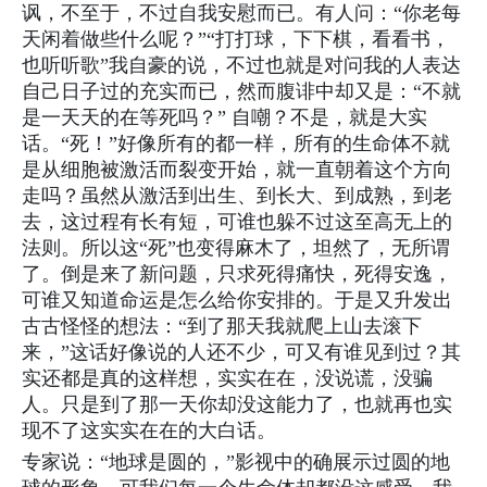
讽，不至于，不过自我安慰而已。有人问：“你老每
天闲着做些什么呢？”“打打球，下下棋，看看书，
也听听歌”我自豪的说，不过也就是对问我的人表达
自己日子过的充实而已，然而腹诽中却又是：“不就
是一天天的在等死吗？” 自嘲？不是，就是大实
话。“死！”好像所有的都一样，所有的生命体不就
是从细胞被激活而裂变开始，就一直朝着这个方向
走吗？虽然从激活到出生、到长大、到成熟，到老
去，这过程有长有短，可谁也躲不过这至高无上的
法则。所以这“死”也变得麻木了，坦然了，无所谓
了。倒是来了新问题，只求死得痛快，死得安逸，
可谁又知道命运是怎么给你安排的。于是又升发出
古古怪怪的想法：“到了那天我就爬上山去滚下
来，”这话好像说的人还不少，可又有谁见到过？其
实还都是真的这样想，实实在在，没说谎，没骗
人。只是到了那一天你却没这能力了，也就再也实
现不了这实实在在的大白话。
专家说：“地球是圆的，”影视中的确展示过圆的地