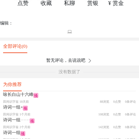
点赞
收藏
私聊
赏银
¥ 赏金
编辑：
全部评论(0)
暂无评论，去说说吧
没有数据了
为你推荐
咏长白山十六峰
田间识字翁 18天前
88浏览
0点赞
0条评论
诗词一组+
田间识字翁 1个月前
108浏览
0点赞
0条评论
诗词一组······
田间识字翁 2个月前
142浏览
0点赞
0条评论
诗词一组