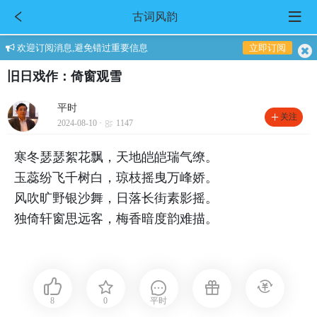
古词风韵
欢迎订阅消息,避免错过重要信息
立即订阅
旧日戏作：倚窗观雪
平时
关注
2024-08-10 ·
1147
寒冬瑟瑟絮花飘，天地皑皑瑞气缭。
玉蕊纷飞千树白，琼枝摇曳万峰娇。
风吹旷野银沙舞，日落长街素影摇。
独倚轩窗思远客，梅香暗度韵难描。
8
0
平时