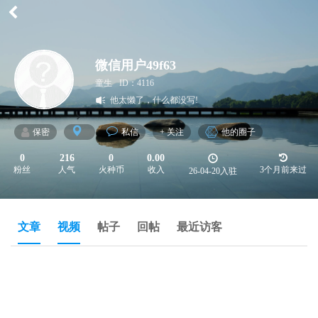
微信用户49f63
童生
ID：4116
他太懒了，什么都没写!
保密
私信
+ 关注
他的圈子
0
216
0
0.00
粉丝
人气
火种币
收入
3个月前来过
26-04-20入驻
文章
视频
帖子
回帖
最近访客