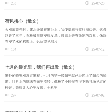
233
25-07-28
荷风拂心（散文）
天刚蒙蒙亮时，露水还凝在窗台上，我便提着竹凳往湖边去。这条
路走了三年，石板被晨露浸得发乌，脚踩上去有微凉的湿意，像踩
在浸了水的棉絮上。远远望见那片..
184
25-07-12
七月的晨光里，我们再出发（散文）
窗外的蝉鸣刚漫过窗棂，七月的第一缕阳光就已经爬上了阳台的绿
萝。叶片上的露珠在光里流转，像极了小时候在乡下晒谷场见过的
碎银，亮得让人心里发暖。手机里..
297
25-07-02