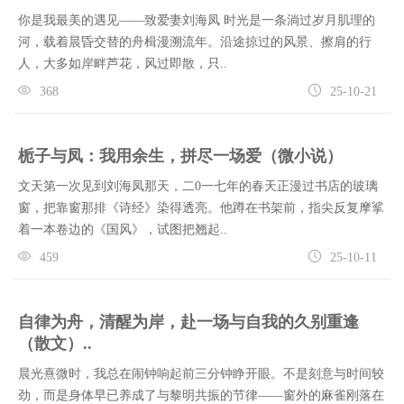
你是我最美的遇见——致爱妻刘海凤 时光是一条淌过岁月肌理的
河，载着晨昏交替的舟楫漫溯流年。沿途掠过的风景、擦肩的行
人，大多如岸畔芦花，风过即散，只..
368
25-10-21
栀子与凤：我用余生，拼尽一场爱（微小说）
文天第一次见到刘海凤那天，二0一七年的春天正漫过书店的玻璃
窗，把靠窗那排《诗经》染得透亮。他蹲在书架前，指尖反复摩挲
着一本卷边的《国风》，试图把翘起..
459
25-10-11
自律为舟，清醒为岸，赴一场与自我的久别重逢
（散文）..
晨光熹微时，我总在闹钟响起前三分钟睁开眼。不是刻意与时间较
劲，而是身体早已养成了与黎明共振的节律——窗外的麻雀刚落在