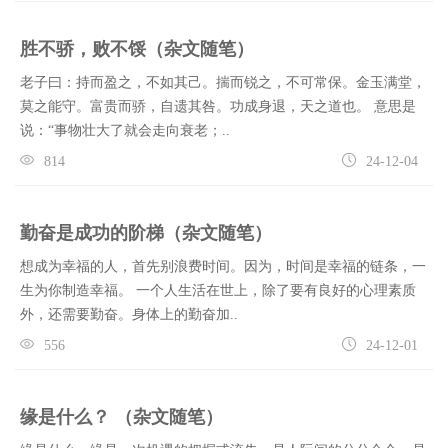
胜不骄，败不馁（杂文随笔）
老子曰：持而盈之，不如其己。揣而锐之，不可常保。金玉满堂，
莫之能守。富贵而骄，自遗其咎。功成身退，天之道也。 意思是
说：“事物壮大了就会走向衰老；..
814
24-12-04
勤奋是成功的阶梯（杂文随笔）
想成为幸福的人，首先别浪费时间。因为，时间是幸福的链条，一
生为你制造幸福。 一个人生活在世上，除了要有良好的心理素质
外，还需要勤奋。身体上的勤奋加..
556
24-12-01
缘是什么？ （杂文随笔）