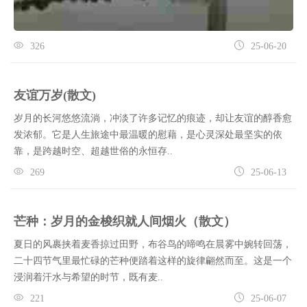
326
25-06-20
友谊万岁(散文)
岁月的长河悠悠流淌，冲淡了许多记忆的痕迹，却让友谊的醇香愈
发浓郁。它是人生旅途中最温暖的慰藉，是心灵深处最坚实的依
靠，是跨越时空、超越世俗的永恒存..
269
25-06-13
芒种：岁月的金梭织就人间烟火（散文）
夏日的风裹挟着麦香掠过田野，布谷鸟的啼鸣在晨雾中婉转回荡，
二十四节气里最忙碌的芒种便踏着这样的旋律翩然而至。这是一个
浸润着汗水与希望的时节，既有麦..
221
25-06-07