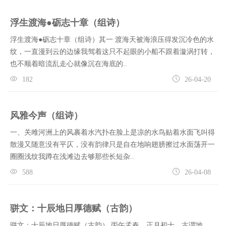
浮生渡海●砺志十章（组诗）
浮生渡海●砺志十章（组诗）其一 渡海天被海浪压得发沉冷色的水
纹，一直漫到云的边缘我驾着这只不起眼的小船不跟着漩涡打转，
也不顺着暗流乱走心就像沉在海底的..
182
26-04-20
风雅今声（组诗）
一、关雎河洲上的风裹着水汽扑在脸上是凉的水鸟贴着水面飞叫得
散漫又随意没有平仄，没有韵律只是自在地响翅膀擦过水面荡开一
圈圈浅纹我蹲在浅滩边去够那些长短杂..
588
26-04-08
骈文：十辰地日厚德赋（古韵）
骈文：十辰地日厚德赋（古韵） 丙午孟春，正月初十，古谓地