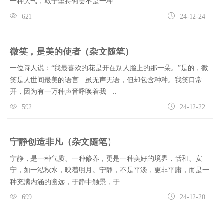
一种大气，敢于坚持何尝不是一种..
621
24-12-24
微笑，是美的使者（杂文随笔）
一位诗人说：“我最喜欢的花是开在别人脸上的那一朵。”是的，微
笑是人世间最美的语言，虽无声无语，但却包含种种。我笑口常
开，因为有一万种声音呼唤着我—..
592
24-12-22
宁静创造非凡（杂文随笔）
宁静，是一种气质、一种修养，更是一种美好的境界，恬和、安
宁，如一泓秋水，映着明月。宁静，不是平淡，更非平庸，而是一
种充满内涵的幽远，于静中触景，于..
699
24-12-20