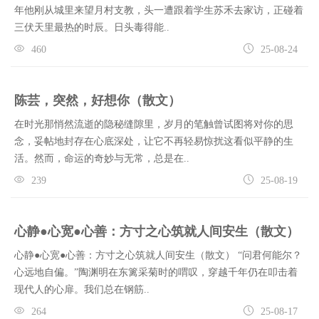
年他刚从城里来望月村支教，头一遭跟着学生苏禾去家访，正碰着
三伏天里最热的时辰。日头毒得能..
460
25-08-24
陈芸，突然，好想你（散文）
在时光那悄然流逝的隐秘缝隙里，岁月的笔触曾试图将对你的思
念，妥帖地封存在心底深处，让它不再轻易惊扰这看似平静的生
活。然而，命运的奇妙与无常，总是在..
239
25-08-19
心静●心宽●心善：方寸之心筑就人间安生（散文）
心静●心宽●心善：方寸之心筑就人间安生（散文） “问君何能尔？
心远地自偏。”陶渊明在东篱采菊时的喟叹，穿越千年仍在叩击着
现代人的心扉。我们总在钢筋..
264
25-08-17