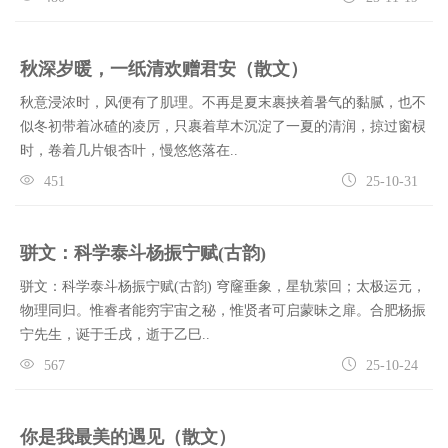
秋深岁暖，一纸清欢赠君安（散文）
秋意浸浓时，风便有了肌理。不再是夏末裹挟着暑气的黏腻，也不
似冬初带着冰碴的凌厉，只裹着草木沉淀了一夏的清润，掠过窗棂
时，卷着几片银杏叶，慢悠悠落在..
451
25-10-31
骈文：科学泰斗杨振宁赋(古韵)
骈文：科学泰斗杨振宁赋(古韵) 穹窿垂象，星轨萦回；太极运元，
物理同归。惟睿者能穷宇宙之秘，惟贤者可启蒙昧之扉。合肥杨振
宁先生，诞于壬戌，逝于乙巳..
567
25-10-24
你是我最美的遇见（散文）