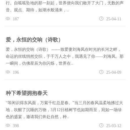
行。自呱呱坠地的那一刻起，世界便向我们敞开了大门，无数的声
音、观点、期待，如潮水般涌来，..
187
25-04-11
爱，永恒的交响（诗歌）
爱，永恒的交响（诗歌） ------致爱妻刘海凤在时光的长河之畔，
命运的丝线悄然交织，于千万人之中，我遇见了你——刘海凤。那
一瞬间，仿佛星辰为你闪烁，世界在..
196
25-04-09
种下希望拥抱春天
“等闲识得东风面，万紫千红总是春。”当三月的春风温柔地拂过大
地，吹醒了沉睡的万物，3月12日植树节也如期而至，宛如一场绿
色的盛宴，邀请我们奔赴自然，种..
398
25-03-12