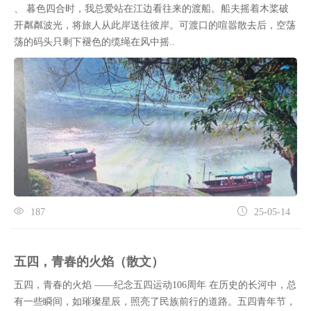
、 暮色四合时，我总爱站在江边看往来的渡船。船夫摇着木桨破
开粼粼波光，将旅人从此岸送往彼岸。可渡口的喧嚣散去后，空荡
荡的码头只剩下褪色的缆绳在风中摇..
187
25-05-14
五四，青春的火焰（散文）
五四，青春的火焰 ——纪念五四运动106周年 在历史的长河中，总
有一些瞬间，如璀璨星辰，照亮了民族前行的道路。五四青年节，