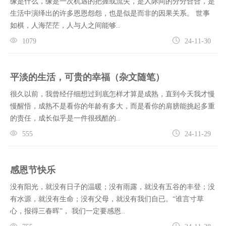
缘是什么，缘是一次机遇的把握或流失，是人际间的分分合合，是
生活中演绎出的许多恩恩怨怨，也是似是而非的因果关系。 世事
如棋，人海茫茫，人与人之间能够..
1079
24-11-30
平淡的生活，可贵的幸福（杂文随笔）
很久以前，我曾经仔细想过到底怎样才算是成熟，直到今天我才慢
慢醒悟，成熟不是看你的年龄有多大，而是看你的肩膀能挑起多重
的责任，成长似乎是一件很残酷的..
555
24-11-29
感恩节快乐
没有阳光，就没有日子的温暖；没有雨露，就没有五谷的丰登；没
有水源，就没有生命；没有父母，就没有我们自已。“谁言寸草
心，报得三春晖”， 我们一定要感恩..