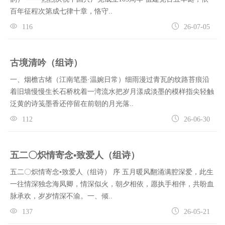
百年征程次第成七律十章，恪守..
116
26-07-05
古境清吟（组诗）
一、烟檐古绪（江南笔墨·温婉日常）细雨漫过青瓦的纹路苔痕沿
着旧墙慢慢生长石桥枕着一湾流水把岁月漾成淡墨的模样指尖轻触
泛黄的诗笺墨香还停留在前朝的月光落..
112
26-06-30
五二〇炽情寄念•致爱人（组诗）
五二〇炽情寄念•致爱人（组诗） 序 五月暖风翻涌满腔深爱，此生
一往情深独念海凤卿，情深似火，朝夕相依，愿执手相伴，共盼血
脉承欢，岁岁情深不渝。一、倾..
137
26-05-21