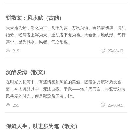
骈散文：风水赋（古韵）
夫天地为炉，造化为工；阴阳为炭，万物为铜。自鸿蒙初辟，清浊
始分，轻清者上浮为天，重浊者下凝为地。天垂象，地成形，气行
其中，是为风水。风者，气之动也..
219
25-08-12
沉醉爱海（散文）
在时光的长河中，有些情感如陈酿的美酒，随着岁月流转愈发香
醇，令人沉醉其中，无法自拔。于我——饶广周而言，与爱妻刘海
凤共度的时光，便是那琼浆玉液，让..
255
25-08-05
保鲜人生，以进步为笔（散文）