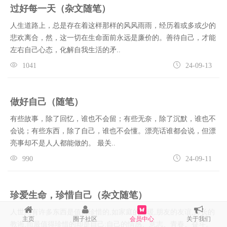
过好每一天（杂文随笔）
人生道路上，总是存在着这样那样的风风雨雨，经历着或多或少的
悲欢离合，然，这一切在生命面前永远是廉价的。善待自己，才能
左右自己心态，化解自我生活的矛..
1041
24-09-13
做好自己（随笔）
有些故事，除了回忆，谁也不会留；有些无奈，除了沉默，谁也不
会说；有些东西，除了自己，谁也不会懂。漂亮话谁都会说，但漂
亮事却不是人人都能做的。 最关..
990
24-09-11
珍爱生命，珍惜自己（杂文随笔）
人世间有许多东西是值得珍惜的,如家庭的温暖,朋友的友谊,师长的
主页
圈子社区
会员中心
关于我们
教诲,而最值得珍惜的却是自己:自己的情感、意志、青春、奋斗。