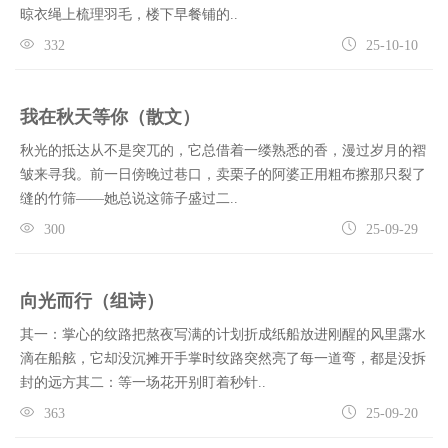
晾衣绳上梳理羽毛，楼下早餐铺的..
332
25-10-10
我在秋天等你（散文）
秋光的抵达从不是突兀的，它总借着一缕熟悉的香，漫过岁月的褶
皱来寻我。前一日傍晚过巷口，卖栗子的阿婆正用粗布擦那只裂了
缝的竹筛——她总说这筛子盛过二..
300
25-09-29
向光而行（组诗）
其一：掌心的纹路把熬夜写满的计划折成纸船放进刚醒的风里露水
滴在船舷，它却没沉摊开手掌时纹路突然亮了每一道弯，都是没拆
封的远方其二：等一场花开别盯着秒针..
363
25-09-20