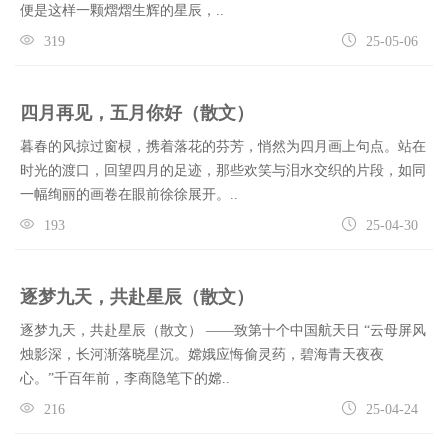
便是这样一颗熠熠生辉的星辰，..
319
25-05-06
四月再见，五月你好（散文）
暮春的风掠过窗棂，携着落花的芬芳，悄然为四月画上句点。站在
时光的渡口，回望四月的足迹，那些欢笑与泪水交织的片段，如同
一幅绚丽的画卷在眼前徐徐展开。..
193
25-04-30
逐梦九天，共赴星辰（散文）
逐梦九天，共赴星辰（散文） ——致第十个中国航天日 “云母屏风
烛影深，长河渐落晓星沉。嫦娥应悔偷灵药，碧海青天夜夜
心。”千百年前，李商隐笔下的嫦..
216
25-04-24