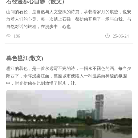
石径漫步心自静（散文）
山间的石径，是自然与人文交织的诗篇，承载着岁月的痕迹，也安
放着人们的心灵。每一次踏上石径，都仿佛开启了一场与自我、与
自然对话的旅程，在漫步中，心也..
186
25-06-24
暮色邕江(散文)
邕江的暮色，是一首永远写不完的诗，一幅永不褪色的画。每当夕
阳西下，余晖浸染江面，整座城市便陷入一种温柔而神秘的氛围
中，时光仿佛在此刻放慢了脚步，让..