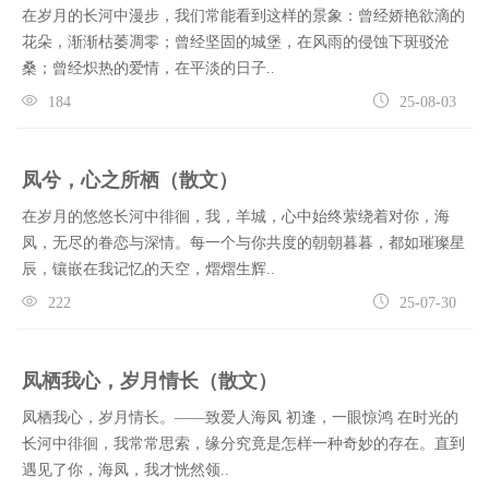
在岁月的长河中漫步，我们常能看到这样的景象：曾经娇艳欲滴的
花朵，渐渐枯萎凋零；曾经坚固的城堡，在风雨的侵蚀下斑驳沧
桑；曾经炽热的爱情，在平淡的日子..
184
25-08-03
凤兮，心之所栖（散文）
在岁月的悠悠长河中徘徊，我，羊城，心中始终萦绕着对你，海
凤，无尽的眷恋与深情。每一个与你共度的朝朝暮暮，都如璀璨星
辰，镶嵌在我记忆的天空，熠熠生辉..
222
25-07-30
凤栖我心，岁月情长（散文）
凤栖我心，岁月情长。——致爱人海凤 初逢，一眼惊鸿 在时光的
长河中徘徊，我常常思索，缘分究竟是怎样一种奇妙的存在。直到
遇见了你，海凤，我才恍然领..