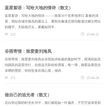
蓝星絮语：写给大地的情诗（散文）
蓝星絮语：写给大地的情诗———致第56个世界地球日 暮春的清
晨，我站在城市最高的露台上，看阳光像液态琥珀般漫过鳞次栉比
的楼宇。天际线尽头，雾霾如同半..
212
25-04-22
谷雨寄情：致爱妻刘海凤
谷雨寄情：致爱妻刘海凤在谷雨如诗纷扬的曼妙时节，雨滴宛如灵
动跳跃的晶莹诗行，自悠远天际纷纷洒落，每一滴，都晕染着思念
浓稠的墨彩，轻轻坠落在我心底，倾诉..
171
25-04-20
做自己的追光者（散文）
在白驹过隙的时光长河中，我们都宛如一叶扁舟，于茫茫波涛里前