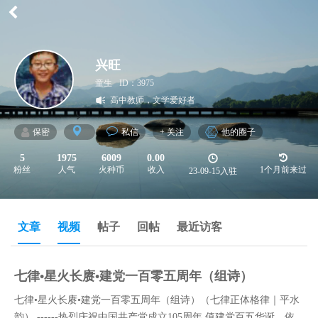
兴旺
童生
ID：3975
高中教师，文学爱好者
保密
私信
+ 关注
他的圈子
5
1975
6009
0.00
粉丝
人气
火种币
收入
1个月前来过
23-09-15入驻
文章
视频
帖子
回帖
最近访客
七律•星火长赓•建党一百零五周年（组诗）
七律•星火长赓•建党一百零五周年（组诗）（七律正体格律｜平水
韵） ------热烈庆祝中国共产党成立105周年 值建党百五华诞，依