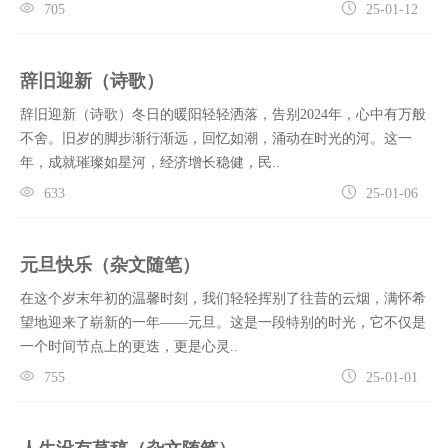
705
25-01-12
辞旧迎新（诗歌）
辞旧迎新（诗歌）冬日的暖阳轻轻洒落，告别2024年，心中有万般
不舍。旧岁的脚步渐行渐远，回忆如潮，涌动在时光的河。这一
年，成就璀璨如星河，经济增长稳健，民..
633
25-01-06
元旦快乐（杂文随笔）
在这个岁末年初的温馨时刻，我们轻轻挥别了往昔的云烟，满怀希
望地迎来了崭新的一年——元旦。这是一段特别的时光，它不仅是
一个时间节点上的更迭，更是心灵..
755
25-01-01