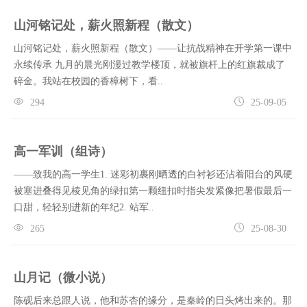
山河铭记处，薪火照新程（散文）
山河铭记处，薪火照新程（散文）——让抗战精神在开学第一课中
永续传承 九月的晨光刚漫过教学楼顶，就被旗杆上的红旗裁成了
碎金。我站在校园的香樟树下，看..
294
25-09-05
高一军训（组诗）
——致我的高一学生1. 迷彩初裹刚晒透的白衬衫还沾着阳台的风硬
被塞进叠得见棱见角的绿扣第一颗纽扣时指尖发紧像把暑假最后一
口甜，轻轻别进新的年纪2. 站军..
265
25-08-30
山月记（微小说）
陈砚后来总跟人说，他和苏杏的缘分，是秦岭的日头烤出来的。那