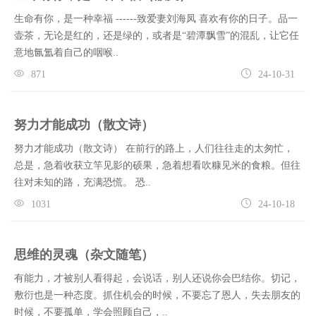
生命有你，是一种幸福 ------致爱妻刘海凤 喜欢有你的日子。品一
壶茶，无论是红的，还是绿的，或者是“碧潭飘雪”的混乱，让它任
意地氤氲着自己的咽喉..
871
24-10-31
努力才能成功（散文诗）
努力才能成功（散文诗） 在前行的路上，人们往往走的太匆忙，
总是，急着收获立竿见影的硕果，急着想看吹糠见米的食粮。但往
往对未知的路，充满恐慌。 恐..
1031
24-10-18
思维的灵魂（杂文随笔）
有能力，才被别人看得起，会说话，别人还说你会巴结你。切记，
敷衍也是一种态度。抓住机会的时候，不要忘了恩人，失去朋友的
时候，不要孤单，学会照顾自己，..