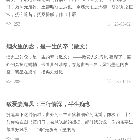
日，乃坤元启祚、土德昭明之辰也。余感天地之大德，察岁月之恒
常，抚今追昔，抚案操觚，作《十辰..
253
26-03-02
烟火里的念，是一生的牵（散文）
烟火里的念，是一生的牵（散文） ——致爱人刘海凤 夜深了，窗
外的风掠过树梢，带着几分清寒，卷起窗帘一角，露出墨色的夜
空。我坐在桌前，指尖划过微..
288
26-01-13
致爱妻海凤：三行情深，半生痴念
提笔写下这封信时，窗外的玉兰正落着细碎的花瓣，像极了二十年
前你站在图书馆门口，被风吹起的裙摆。那时我总说，你的名字里
藏着好风景——“海”是胸有丘壑的阔..
480
25-11-19