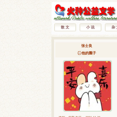
散 文
小 说
杂
张士良
他的圈子