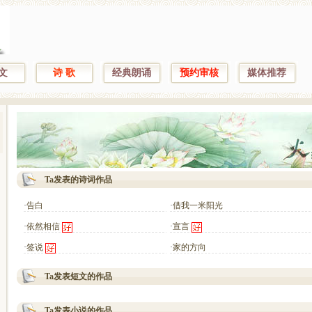
 文
诗 歌
经典朗诵
预约审核
媒体推荐
Ta发表的诗词作品
·
告白
·
借我一米阳光
·
依然相信
·
宣言
·
签说
·
家的方向
Ta发表短文的作品
Ta发表小说的作品