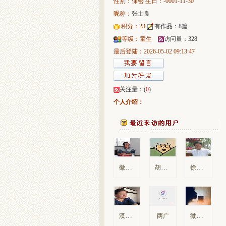
性别：保密
生日：-0001-11-30
昵称：
张士良
积分：23
有作品：8篇
等级：童生
访问量：328
最后登陆：2026-05-02 09:13:47
关注量：(
0
)
个人介绍：
徽州人家
胡萝卜
徐东风
漠漠孤烟笼翠微
微信用户ec18f
两广