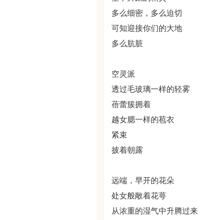
多么细密，多么迫切
可知迎接你们的大地
多么肮脏
空灵派
透过毛玻璃一样的轻雾
蓓蕾簇拥着
越女腮一样的苞衣
紧束
披着朝露
远端，早开的花朵
处女般敞着花萼
从浓重的湿气中升腾过来