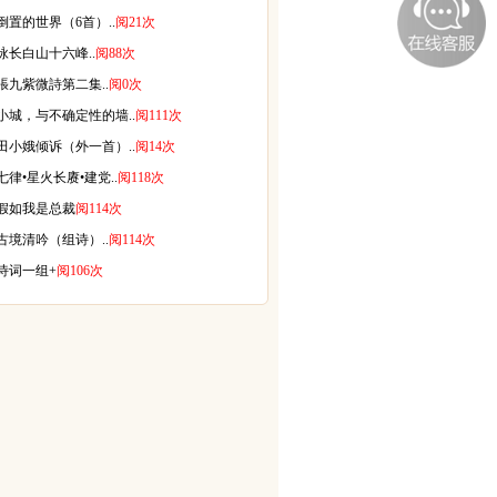
倒置的世界（6首）..
阅21次
咏长白山十六峰..
阅88次
張九紫微詩第二集..
阅0次
小城，与不确定性的墙..
阅111次
田小娥倾诉（外一首）..
阅14次
七律•星火长赓•建党..
阅118次
假如我是总裁
阅114次
古境清吟（组诗）..
阅114次
诗词一组+
阅106次