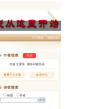
2
2
今日更新
我要投稿
关注
作者:王霁良 拥有
49
篇作品
查看个人文集
会员中心
标题
作者