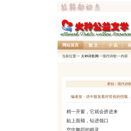
网站首页
散 文
小 说
杂
当前位置>>
火种诗歌网
>>现代诗歌>>内容
类别：现代诗歌 作
编者按：诗中散发着对世俗的愤慨
稍一开窗，它就会挤进来
贴上面颊，钻进领口
空中舞蹈的精灵