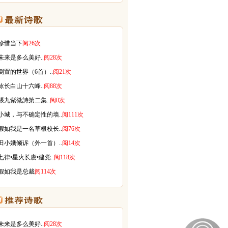
珍惜当下
阅26次
未来是多么美好..
阅28次
倒置的世界（6首）..
阅21次
咏长白山十六峰..
阅88次
張九紫微詩第二集..
阅0次
小城，与不确定性的墙..
阅111次
假如我是一名草根校长..
阅76次
田小娥倾诉（外一首）..
阅14次
七律•星火长赓•建党..
阅118次
假如我是总裁
阅114次
未来是多么美好..
阅28次