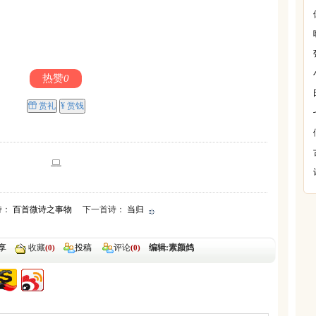
热赞
0
赏礼
¥ 赏钱
诗：
百首微诗之事物
下一首诗：
当归
享
收藏
投稿
评论
编辑:素颜鸽
(0)
(0)