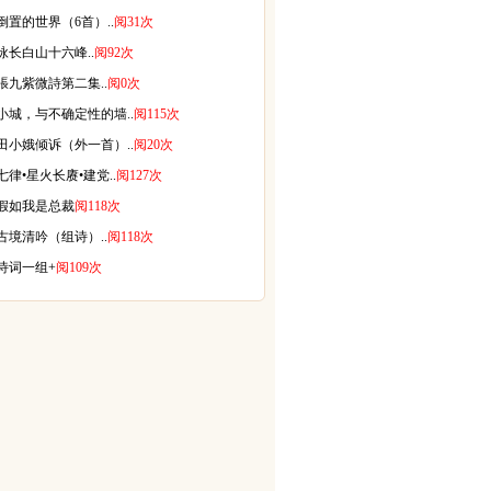
倒置的世界（6首）..
阅31次
咏长白山十六峰..
阅92次
張九紫微詩第二集..
阅0次
小城，与不确定性的墙..
阅115次
田小娥倾诉（外一首）..
阅20次
七律•星火长赓•建党..
阅127次
假如我是总裁
阅118次
古境清吟（组诗）..
阅118次
诗词一组+
阅109次