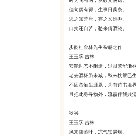
时为句相困，从教光阴逃。
佳句偶有得，生事日萧条。
思之知荒唐，弃之又难抛。
自笑还自苦，愁来倩酒浇。
步韵杜金林先生杂感之作
王玉孚 吉林
安能世态不阑珊，过眼繁华渐
老去酒杯虽未减，秋来枕簟已
不因蛮触生涯累，为有诗书境
且把此身寻物外，流霞伴我共
秋兴
王玉孚 吉林
风来摇落叶，凉气锁晨烟。