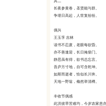
其二
长夜参黄卷，圣贤能与群。
争堪日高起，人世复纷纷。
偶兴
王玉孚 吉林
读书不忍废，老眼每欲昏。
亦不善逢迎，长日掩柴门。
静思虽有得，欲书总忘言。
吾庐方寸地，自可含乾坤。
如斯而逝者，恰似长川奔。
天地一野翁，翛然举清樽。
丰收节偶感
此洪彼旱苦难均，今岁农家患