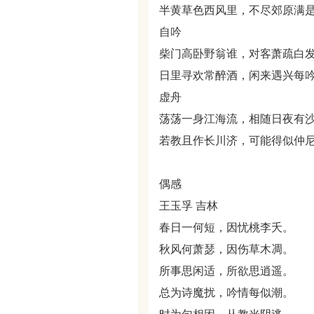
半黄草色西风里，不尽郊原满
自吟
柴门高卧野翁谁，对客萧疏白
日里寻欢常醉酒，闲来遇兴每
虚舟
荡荡一身江海流，相随日夜有
若教且作长川济，可能得似仲
偶感
王玉孚 吉林
春日一何短，因忧桃李夭。
秋风何萧瑟，因伤草木凋。
所事思闲适，所欲思逍遥。
总为诗魔扰，吟情每似潮。