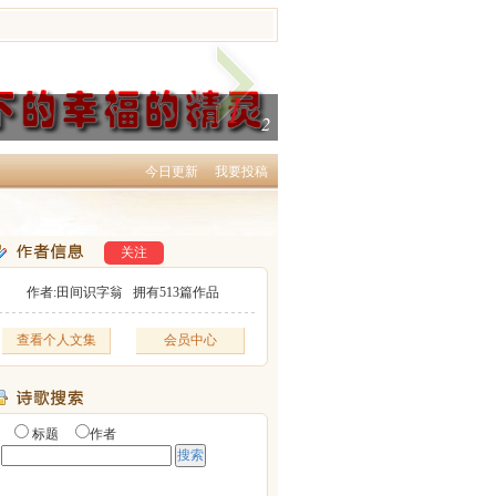
1
2
今日更新
我要投稿
关注
作者:田间识字翁 拥有
513
篇作品
查看个人文集
会员中心
标题
作者