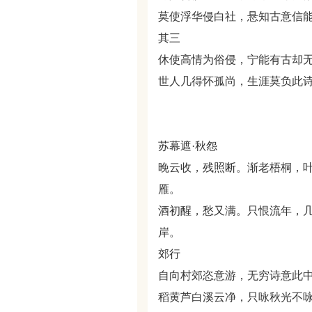
莫使浮华侵白社，悬知古意信
其三
休使高情为俗侵，宁能有古却
世人几得怀孤尚，生涯莫负此
苏幕遮·秋怨
晚云收，残照断。渐老梧桐，
雁。
酒初醒，愁又满。只恨流年，
岸。
郊行
自向村郊恣意游，无穷诗意此
稻黄芦白溪云净，只咏秋光不