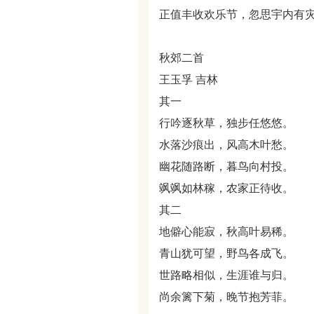
正值丰收欢乐节，忽思宇内有
秋郊二首
王玉孚 吉林
其一
行吟逐秋草，独步任悠悠。
水落沙痕出，风高木叶愁。
幽花随路断，暮鸟向村投。
飒飒如林稼，农家正待收。
其二
地僻心能寂，秋高叶易稀。
青山犹可望，野鸟各成飞。
世路略相似，生涯谁与归。
尚余篱下菊，晚节抱芳菲。