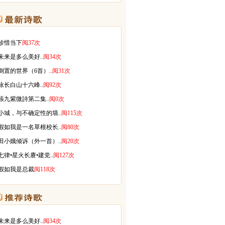
珍惜当下
阅37次
未来是多么美好..
阅34次
倒置的世界（6首）..
阅31次
咏长白山十六峰..
阅92次
張九紫微詩第二集..
阅0次
小城，与不确定性的墙..
阅115次
假如我是一名草根校长..
阅80次
田小娥倾诉（外一首）..
阅20次
七律•星火长赓•建党..
阅127次
假如我是总裁
阅118次
未来是多么美好..
阅34次