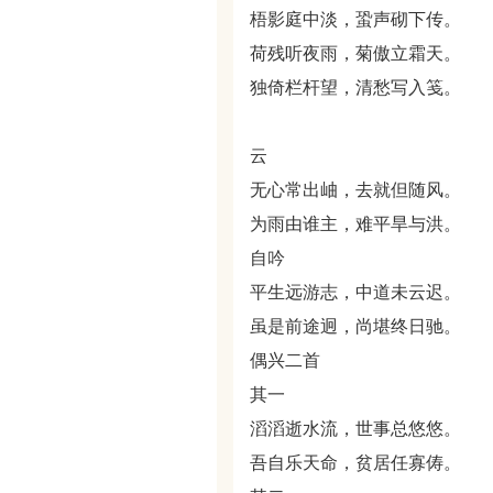
梧影庭中淡，蛩声砌下传。
荷残听夜雨，菊傲立霜天。
独倚栏杆望，清愁写入笺。
云
无心常出岫，去就但随风。
为雨由谁主，难平旱与洪。
自吟
平生远游志，中道未云迟。
虽是前途迥，尚堪终日驰。
偶兴二首
其一
滔滔逝水流，世事总悠悠。
吾自乐天命，贫居任寡俦。