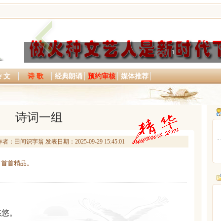
1
 文
诗 歌
经典朗诵
预约审核
媒体推荐
诗词一组
田间识字翁 发表日期：2025-09-29 15:45:01
，首首精品。
悠悠。