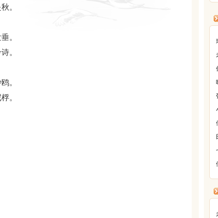
是秋。
发垂。
吟诗。
沙鸥。
尼桴。