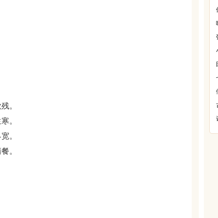
欲残。
生寒。
界宽。
清餐。