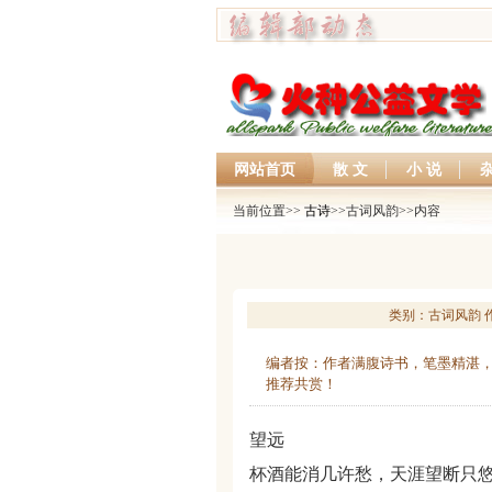
网站首页
散 文
小 说
杂
当前位置>>
古诗
>>古词风韵>>内容
类别：古词风韵 作者：
编者按：作者满腹诗书，笔墨精湛
推荐共赏！
望远
杯酒能消几许愁，天涯望断只