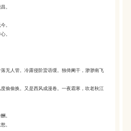
能昌。
无今。
诗心。
叶落无人管。冷露侵阶蛩语缓。独倚阑干，渺渺南飞
几度偷偷换。又是西风成漫卷。一夜霜寒，吹老秋江
中酬。
咏愁。