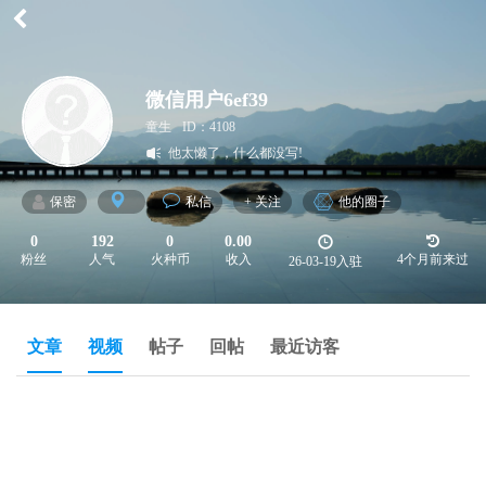
微信用户6ef39
童生
ID：4108
他太懒了，什么都没写!
保密
私信
+ 关注
他的圈子
0
192
0
0.00
粉丝
人气
火种币
收入
4个月前来过
26-03-19入驻
文章
视频
帖子
回帖
最近访客