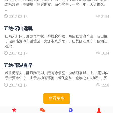
君颜凄婉，更哪堪，霜庭别宴。而今醉饮，一醉千年，天涯谁念。
..
2017-02-17
2134
五绝•昭山远眺
山晴岚野阔，潇楚尽眸收。黎愿胶楫殁，焉隔亘古流？注：昭山位
于湖南省湘潭市岳塘区，为潇湘八景之一。山势踞江而守，使湘江
在此..
2017-02-17
1634
五绝•雨湖春早
稚柳无醪力，酣风醉碧湖。醒莺吟偶壁，游鳞靥亭孤。 注：雨湖位
于湘潭市中心，由于其柳荫环抱，莺飞燕舞，也唤之叫“柳湖”，历..
2017-02-17
1558
查看更多