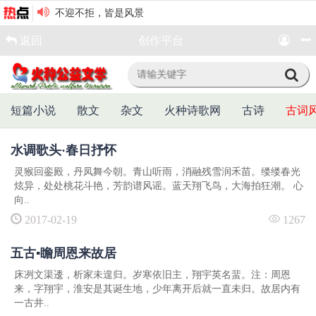
不迎不拒，皆是风景
谈谈鬼文化
返回
创作平台
珍惜当下
茅屋风雨夜
未来是多么美好
偏心
短篇小说
散文
杂文
火种诗歌网
古诗
古词
倒置的世界（6首）
万物热烈，心静自凉
水调歌头·春日抒怀
咏长白山十六峰
我家养的那只猫
灵猴回銮殿，丹凤舞今朝。青山听雨，消融残雪润禾苗。缕缕春光
炫异，处处桃花斗艳，芳韵谱风谣。蓝天翔飞鸟，大海拍狂潮。 心
挤时间多泡书香
向..
張九紫微詩第二集
2017-02-19
1267
等待
岁月不语，自渡安然
五古▪瞻周恩来故居
小城，与不确定性的墙
床冽文渠逶，析家未遑归。岁寒依旧主，翔宇英名蜚。注：周恩
假如我是一名草根校长
来，字翔宇，淮安是其诞生地，少年离开后就一直未归。故居内有
田小娥倾诉（外一首）
一古井..
七律•星火长赓•建党一百零五周年（组诗）