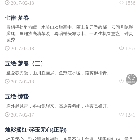
2017-02-18
1556
守心自暖，岁月生香
假如我是总裁
七律·梦春
扁豆花开
青韶望处醉方瞳，水笑山欢胜画中。陌上花开香馥郁，云间月隐影
杏花雨
朦胧。鱼翔浅底清粼暖，鸟唱梢头嫩绿丰。一派生机春意盎，钟灵
蝉鸣如禅
毓秀..
那些丧权辱国的条约
2017-02-18
1765
矮子爬楼梯
五绝·梦春（三）
坐爱春光魅，山川胜画屏。鱼翔江水暖，燕剪柳梢青。
2017-02-18
1711
五绝·惊蛰
栏外起风雷，冬虫觉醒来。高原春料峭，桃杏竟妍开。
2017-02-17
1241
烛影摇红·碎玉无心(正韵)
碎玉无心，琼花漫舞惊禅院。东风不似去年沉，满眼痴红怨。最是